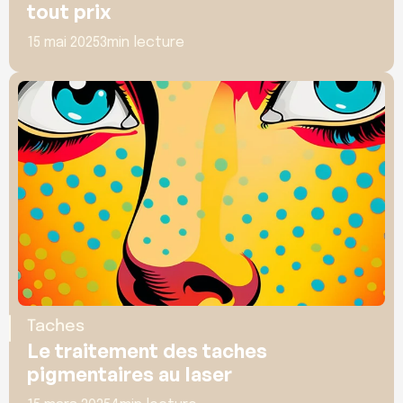
tout prix
15 mai 2025
3
min lecture
Taches
Le traitement des taches 
pigmentaires au laser