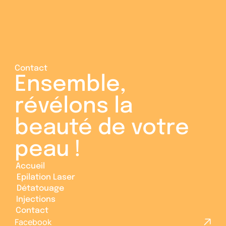
Contact
Ensemble, 
révélons la 
beauté de votre 
peau ! 
Accueil
Accueil
Epilation Laser
Epilation Laser
Détatouage
Détatouage
Injections
Injections
Contact
Contact
Facebook