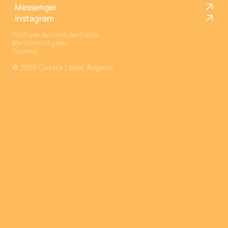
Messenger
Instagram
Politique de confidentialité
Mentions Légales
Léa
Cookies
Assistante du Centre Laser
© 2025 Centre Laser Avignon
✨
Bonjour ! Je suis Léa, l'assistante du
Centre Laser du Grand Avignon
.
😊
Je peux répondre à toutes vos
questions sur nos traitements, tarifs
et rendez-vous.