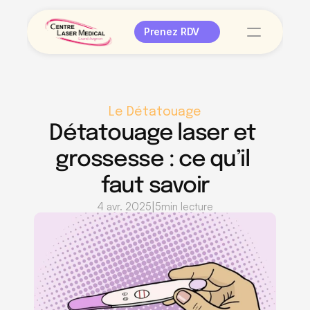
Prenez RDV
Le Détatouage
Détatouage laser et 
grossesse : ce qu’il 
faut savoir
|
4 avr. 2025
5
min lecture