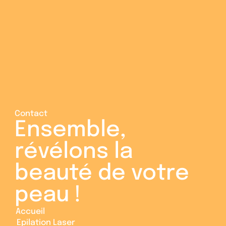
pour tout comprendre
11 juillet 2026
4
min lecture
Contact
Ensemble, 
révélons la 
beauté de votre 
peau ! 
Accueil
Accueil
Epilation Laser