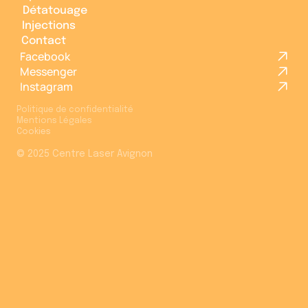
Epilation Laser
Détatouage
Détatouage
Injections
Injections
Contact
Contact
Facebook
Messenger
Instagram
Politique de confidentialité
Mentions Légales
Léa
Cookies
Assistante du Centre Laser
© 2025 Centre Laser Avignon
✨
Bonjour ! Je suis Léa, l'assistante du
Centre Laser du Grand Avignon
.
😊
Je peux répondre à toutes vos
questions sur nos traitements, tarifs
et rendez-vous.