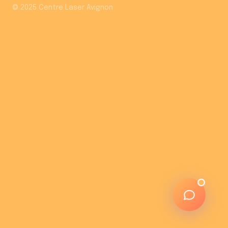
© 2025 Centre Laser Avignon
✨
Bonjour ! Je suis Léa, l'assistante du
Centre Laser du Grand Avignon
.
😊
Je peux répondre à toutes vos
questions sur nos traitements, tarifs
et rendez-vous.