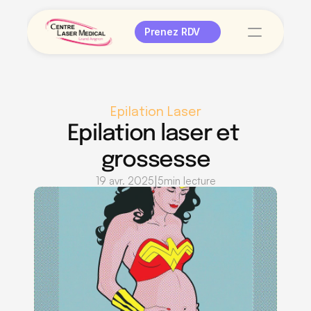
Prenez RDV
Epilation Laser
Epilation laser et 
grossesse
|
19 avr. 2025
5
min lecture