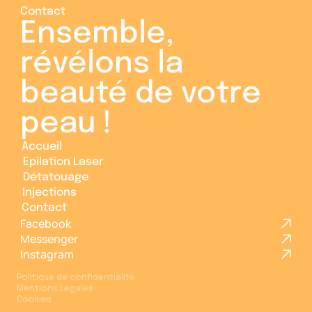
Contact
Ensemble, 
révélons la 
beauté de votre 
peau ! 
Accueil
Accueil
Epilation Laser
Epilation Laser
Détatouage
Détatouage
Injections
Injections
Contact
Contact
Facebook
Messenger
Instagram
Politique de confidentialité
Mentions Légales
Léa
Cookies
Assistante du Centre Laser