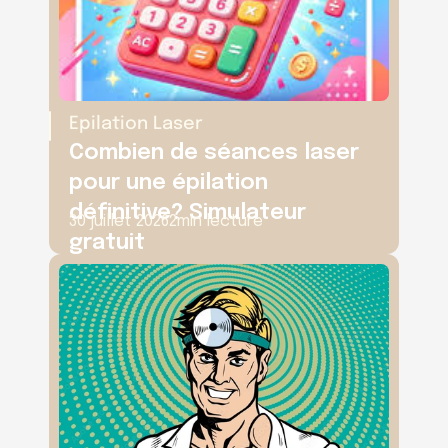
Epilation Laser
Combien de séances laser 
pour une épilation 
définitive? Simulateur 
30 juillet 2026
2
min lecture
gratuit