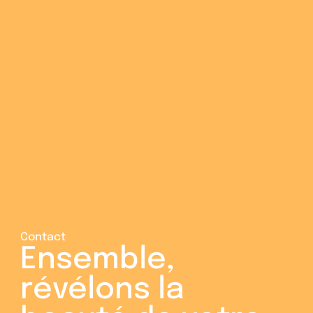
Epilation Laser
Épilation laser des zones 
intimes : le guide simple 
pour tout comprendre
11 juillet 2026
4
min lecture
Contact
Ensemble, 
révélons la 