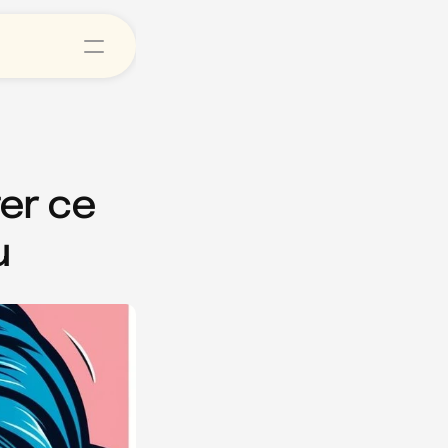
er ce 
u