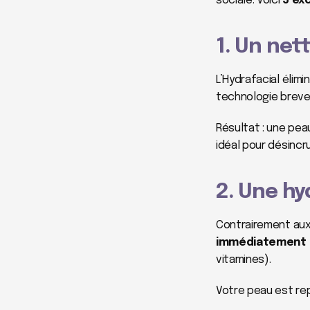
sociale. Voici 
5 ex
1. Un ne
L’Hydrafacial élimin
technologie breve
Résultat : une pea
idéal pour désincr
2. Une hy
Contrairement aux 
immédiatement d
vitamines).
Votre peau est rep