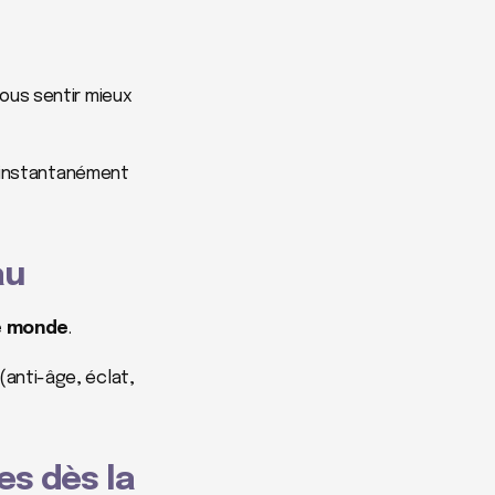
us sentir mieux 
Hydrafacial unifie le teint, resserre les pores, atténue les rougeurs et redonne instantanément 
au
le monde
.
anti-âge, éclat, 
es dès la 