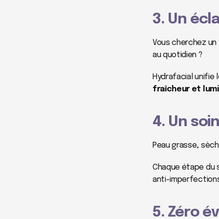
3. Un écl
Vous cherchez un v
au quotidien ?
fraîcheur et lum
4. Un soi
Peau grasse, sèche
Chaque étape du s
anti-imperfection
5. Zéro év