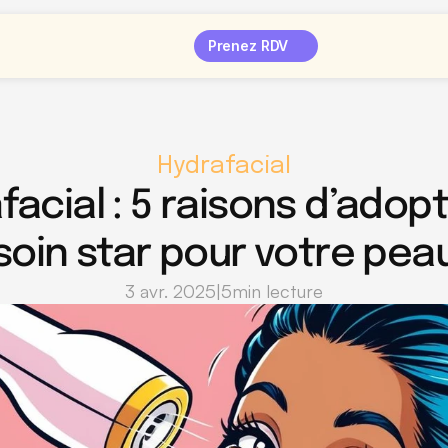
Prenez RDV
Hydrafacial
facial : 5 raisons d’adopt
soin star pour votre pea
3 avr. 2025
|
5
min lecture