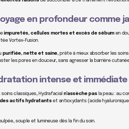
cellentes raisons
 de succomber à ce traitement révolutionn
ttoyage en profondeur comme j
e 
impuretés, cellules mortes et excès de sébum
 en do
tée Vortex-Fusion.
u 
purifiée, nette et saine
, prête à mieux absorber les soins.
uster les pores en douceur, sans agresser la barrière cutanée
dratation intense et immédiate
soins classiques, Hydrafacial 
n’assèche pas
 la peau : au con
es actifs hydratants
 et antioxydants (acide hyaluronique
ulpée, souple et lumineuse dès la fin du soin.