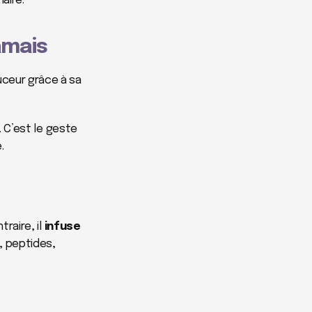
aire.
amais
uceur grâce à sa 
 C’est le geste 
.
traire, il 
infuse 
, peptides, 