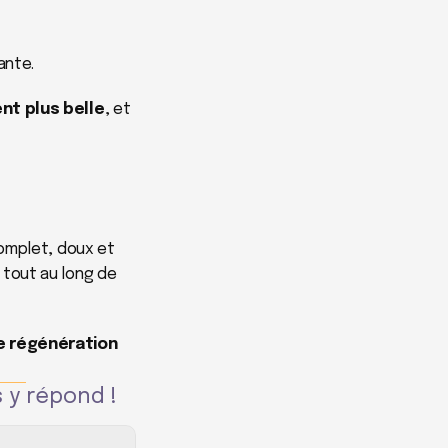
ante.
nt plus belle
, et 
omplet, doux et 
 tout au long de 
e régénération 
 y répond !