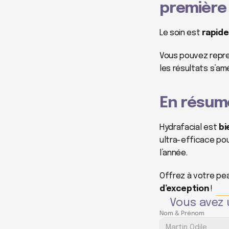
première
Le soin est 
rapide
Vous pouvez repre
les résultats s’amé
En résum
Hydrafacial est 
bi
ultra-efficace pou
l’année.
Offrez à votre peau
d’exception
 !
Vous avez 
Nom & Prénom