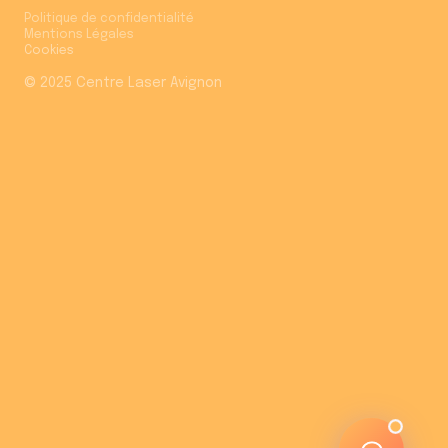
Politique de confidentialité
Mentions Légales
Léa
Cookies
Assistante du Centre Laser
© 2025 Centre Laser Avignon
✨
Bonjour ! Je suis Léa, l'assistante du
Centre Laser du Grand Avignon
.
😊
Je peux répondre à toutes vos
questions sur nos traitements, tarifs
et rendez-vous.