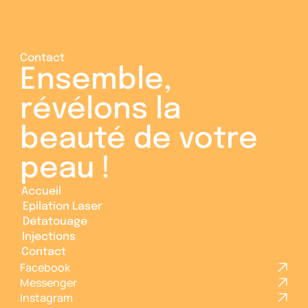
Contact
Ensemble, 
révélons la 
beauté de votre 
peau ! 
Accueil
Accueil
Epilation Laser
Epilation Laser
Détatouage
Détatouage
Injections
Injections
Contact
Contact
Facebook
Messenger
Instagram