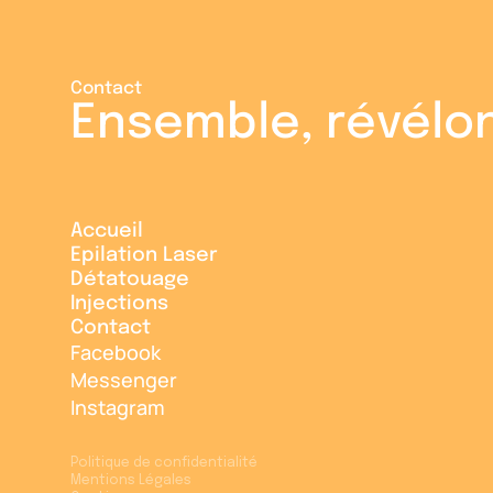
Contact
Ensemble, révélon
Accueil
Epilation Laser
Accueil
Détatouage
Epilation Laser
Injections
Détatouage
Contact
Injections
Facebook
Contact
Messenger
Instagram
Politique de confidentialité
Mentions Légales